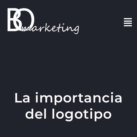
Saltar
al
contenido
Tog
Nav
INICIO
PORTAFOLIO
BLOG
La importancia
CONTACTO
del logotipo