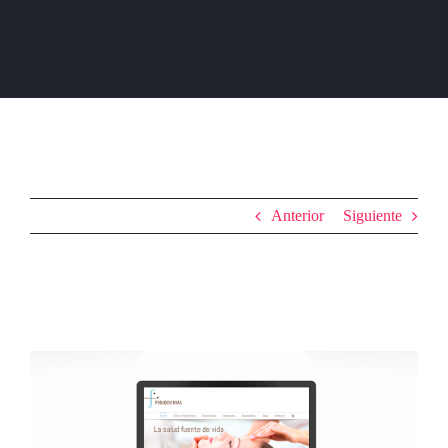
Anterior
Siguiente
Fisioderma
Ver
imagen
más