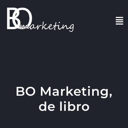
Saltar
al
contenido
Tog
Nav
INICIO
PORTAFOLIO
BLOG
BO Marketing,
CONTACTO
de libro